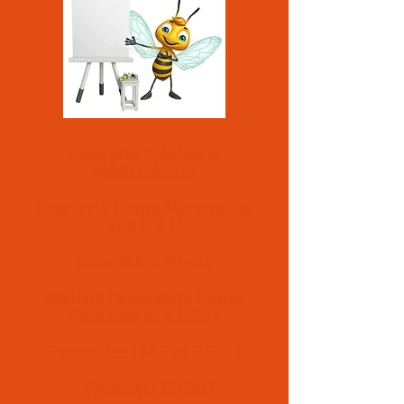
Spectacle Crèches et
Médiathèques
Spectacle Ecoles Maternelles
et A.L.S.H
Accueil à la Ferme
Ateliers Découverte Ecoles
Primaires et A.L.S.H
Spectacles I.M.E
et E.S.A.T
Spectacle EHPAD