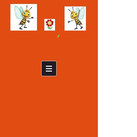
L'Academie
Des Abeilles
Ferme Pédagogique
Harizkazuia