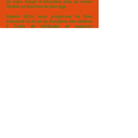
de leurs temps d'attention plus ou moins
limités en fonction de leur âge.
Depuis 2010, nous proposons de faire
découvrir la vie et les fonctions des abeilles
à l'aide de méthodes et supports
pédagogiques innovants et adaptés aux
différents publics que nous accueillons.
Nos Ateliers Découverte et nos Spectacles
sont basés sur une approche Ludico-
Educative et participative en fonction des
tranches d'âges et des publics visées.