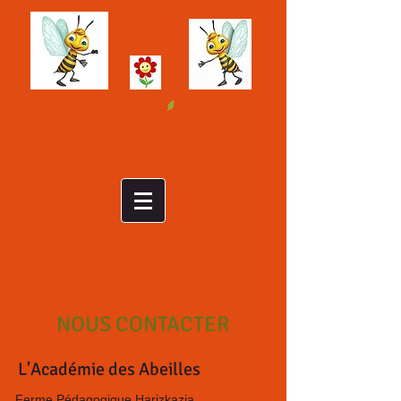
L'Academie
Des Abeilles
Ferme Pédagogique
Harizkazuia
NOUS CONTACTER
L'Académie des Abeilles
Ferme Pédagogique Harizkazia